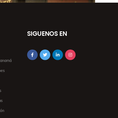
SIGUENOS EN
 Panamá
nes
s
as
ión