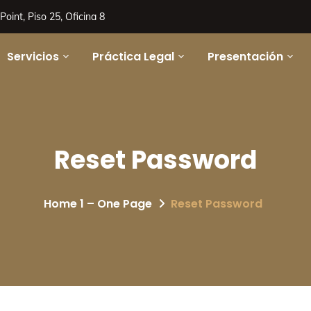
oint, Piso 25, Oficina 8
Servicios
Práctica Legal
Presentación
Reset Password
Home 1 – One Page
Reset Password