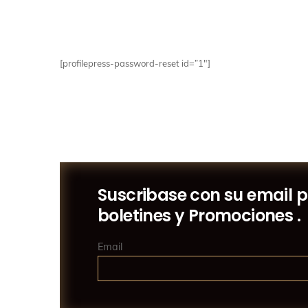
[profilepress-password-reset id=”1″]
Suscribase con su email 
boletines y Promociones .
Email