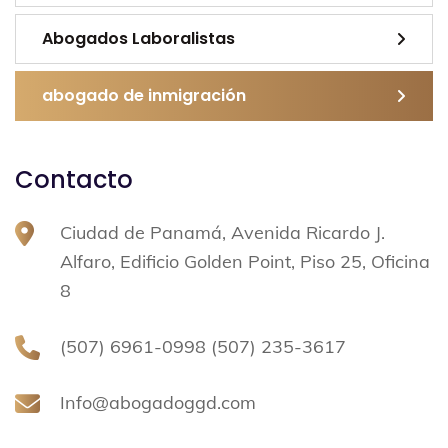
conoz
las
co  
le
Abogados Laboralistas
hace 
años
abogado de inmigración
Y un 
buen 
abog
Contacto
ado 
dilige
nte y 
Ciudad de Panamá, Avenida Ricardo J.
con 
Alfaro, Edificio Golden Point, Piso 25, Oficina
basta 
8
exoeri
encia
(507) 6961-0998 (507) 235-3617
Info@abogadoggd.com